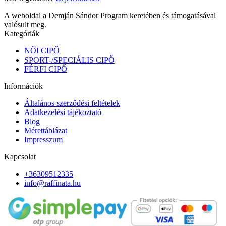
A weboldal a Demján Sándor Program keretében és támogatásával
valósult meg.
Kategóriák
NŐI CIPŐ
SPORT-/SPECIÁLIS CIPŐ
FÉRFI CIPŐ
Információk
Általános szerződési feltételek
Adatkezelési tájékoztató
Blog
Mérettáblázat
Impresszum
Kapcsolat
+36309512335
info@raffinata.hu