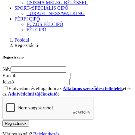
CSIZMA MELEG BÉLÉSSEL
SPORT-/SPECIÁLIS CIPŐ
TÚRA/FITNESS/WALKING
FÉRFI CIPŐ
FŰZŐS FÉLCIPŐ
FÉLCIPŐ
Főoldal
Regisztráció
Regisztráció
Név
E-mail
Jelszó
Elolvastam és elfogadom az
Általános szerződési feltételek
et és
az
Adatvédelmi tájékoztató
t
Regisztrálok
Már regisztrált?
Bejelentkezés