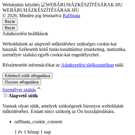
Webáruház készítés
WEBÁRUHÁZKÉSZÍTÉSÁRAK.HU
© 2026. Minden jog fenntartva
Raffinata
Bezár
Bezár
Adatkezelési beállítások
Weboldalunk az alapvető működéshez szükséges cookie-kat
használ. Szélesebb körű funkcionalitáshoz (marketing, statisztika,
személyre szabás) egyéb cookie-kat engedélyezhet.
Részletesebb információkat az
Adatkezelési tájékoztatóban
talál.
Kötelező sütik elfogadása
Összes elfogadása
Személyre szabás
Alapvető sütik
Vannak olyan sütik, amelyek szükségesek bizonyos weboldalak
működéséhez. Emiatt nincs szükség az Ön hozzájárulására.
raffinata_cookie_consent
1 év 1 hónap 1 nap