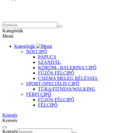
Kategóriák
Menü
Kategóriák
NŐI CIPŐ
PAPUCS
SZANDÁL
KÖRÖM-, BALERINA CIPŐ
FŰZŐS FÉLCIPŐ
CSIZMA MELEG BÉLÉSSEL
SPORT-/SPECIÁLIS CIPŐ
TÚRA/FITNESS/WALKING
FÉRFI CIPŐ
FŰZŐS FÉLCIPŐ
FÉLCIPŐ
Keresés
Keresés
Keresés