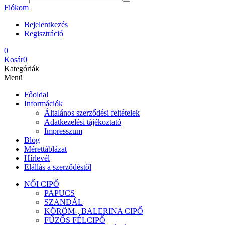
Fiókom
Bejelentkezés
Regisztráció
0
Kosár
0
Kategóriák
Menü
Főoldal
Információk
Általános szerződési feltételek
Adatkezelési tájékoztató
Impresszum
Blog
Mérettáblázat
Hírlevél
Elállás a szerződéstől
NŐI CIPŐ
PAPUCS
SZANDÁL
KÖRÖM-, BALERINA CIPŐ
FŰZŐS FÉLCIPŐ