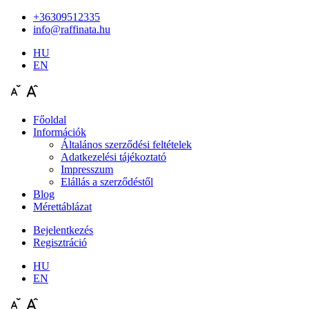
+36309512335
info@raffinata.hu
HU
EN
Főoldal
Információk
Általános szerződési feltételek
Adatkezelési tájékoztató
Impresszum
Elállás a szerződéstől
Blog
Mérettáblázat
Bejelentkezés
Regisztráció
HU
EN