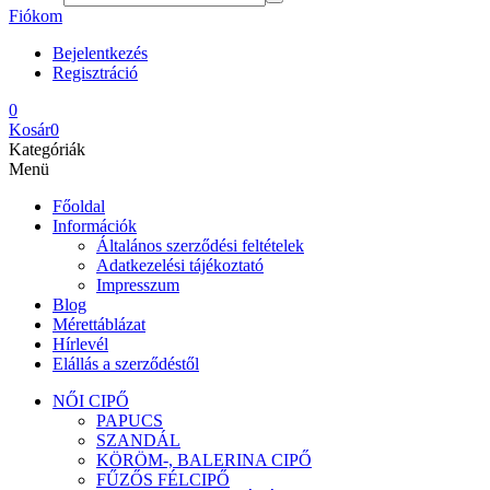
Fiókom
Bejelentkezés
Regisztráció
0
Kosár
0
Kategóriák
Menü
Főoldal
Információk
Általános szerződési feltételek
Adatkezelési tájékoztató
Impresszum
Blog
Mérettáblázat
Hírlevél
Elállás a szerződéstől
NŐI CIPŐ
PAPUCS
SZANDÁL
KÖRÖM-, BALERINA CIPŐ
FŰZŐS FÉLCIPŐ