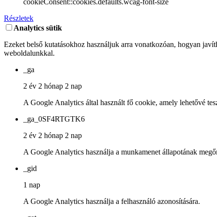
cookieConsent::cookies.defaults.wcag-font-size
Részletek
Analytics sütik
Ezeket belső kutatásokhoz használjuk arra vonatkozóan, hogyan javíth
weboldalunkkal.
_ga
2 év 2 hónap 2 nap
A Google Analytics által használt fő cookie, amely lehetővé tes
_ga_0SF4RTGTK6
2 év 2 hónap 2 nap
A Google Analytics használja a munkamenet állapotának megőr
_gid
1 nap
A Google Analytics használja a felhasználó azonosítására.