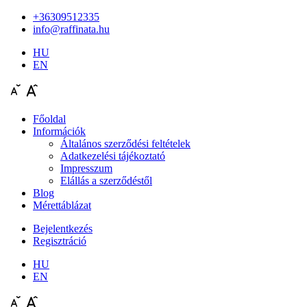
+36309512335
info@raffinata.hu
HU
EN
Főoldal
Információk
Általános szerződési feltételek
Adatkezelési tájékoztató
Impresszum
Elállás a szerződéstől
Blog
Mérettáblázat
Bejelentkezés
Regisztráció
HU
EN