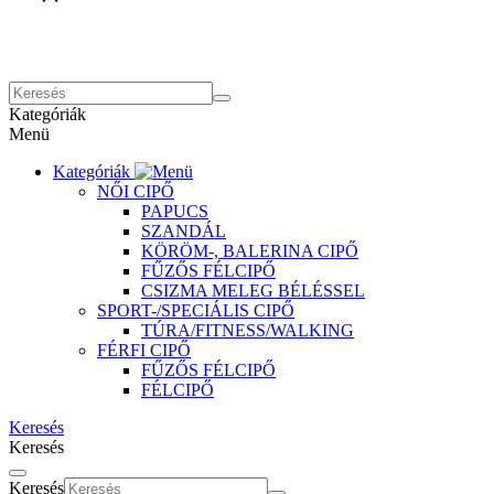
Kategóriák
Menü
Kategóriák
NŐI CIPŐ
PAPUCS
SZANDÁL
KÖRÖM-, BALERINA CIPŐ
FŰZŐS FÉLCIPŐ
CSIZMA MELEG BÉLÉSSEL
SPORT-/SPECIÁLIS CIPŐ
TÚRA/FITNESS/WALKING
FÉRFI CIPŐ
FŰZŐS FÉLCIPŐ
FÉLCIPŐ
Keresés
Keresés
Keresés