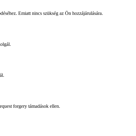
éséhez. Emiatt nincs szükség az Ön hozzájárulására.
olgál.
ál.
request forgery támadások ellen.