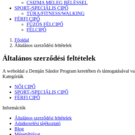
CSIZMA MELEG BÉLÉSSEL
SPORT-/SPECIÁLIS CIPŐ
TÚRA/FITNESS/WALKING
FÉRFI CIPŐ
FŰZŐS FÉLCIPŐ
FÉLCIPŐ
Főoldal
Általános szerződési feltételek
Általános szerződési feltételek
A weboldal a Demján Sándor Program keretében és támogatásával va
Kategóriák
NŐI CIPŐ
SPORT-/SPECIÁLIS CIPŐ
FÉRFI CIPŐ
Információk
Általános szerződési feltételek
Adatkezelési tájékoztató
Blog
Mérettáblázat