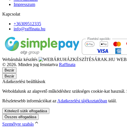
Impresszum
Kapcsolat
+36309512335
info@raffinata.hu
Webáruház készítés
WEB
© 2026. Minden jog fenntartva
Raffinata
Bezár
Bezár
Adatkezelési beállítások
Weboldalunk az alapvető működéshez szükséges cookie-kat használ. Sz
Részletesebb információkat az
Adatkezelési tájékoztatóban
talál.
Kötelező sütik elfogadása
Összes elfogadása
Személyre szabás