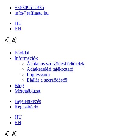
+36309512335
info@raffinata.hu
HU
EN
Főoldal
Információk
Általános szerződési feltételek
Adatkezelési tájékoztató
Impresszum
Elállás a szerződéstől
Blog
Mérettáblázat
Bejelentkezés
Regisztráció
HU
EN