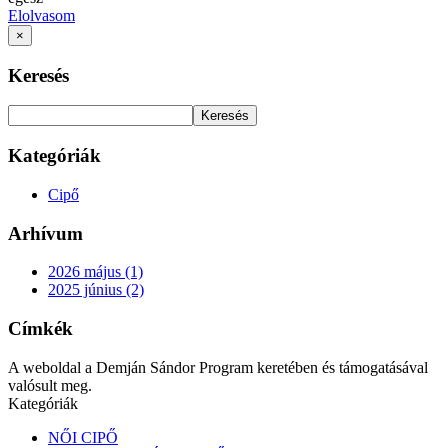
Elolvasom
×
Keresés
Keresés
Kategóriák
Cipő
Arhívum
2026 május (1)
2025 június (2)
Címkék
A weboldal a Demján Sándor Program keretében és támogatásával
valósult meg.
Kategóriák
NŐI CIPŐ