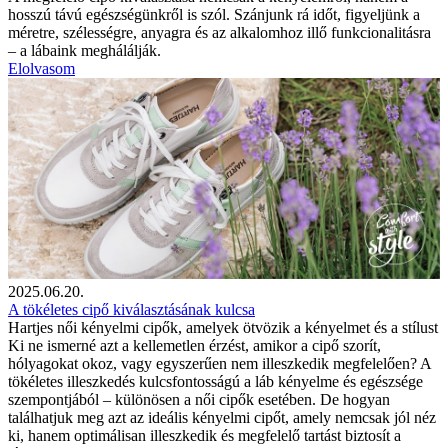
hosszú távú egészségünkről is szól. Szánjunk rá időt, figyeljünk a
méretre, szélességre, anyagra és az alkalomhoz illő funkcionalitásra
– a lábaink meghálálják.
Elolvasom
2025.06.20.
A tökéletes cipő kiválasztásának kulcsa
Hartjes női kényelmi cipők, amelyek ötvözik a kényelmet és a stílust
Ki ne ismerné azt a kellemetlen érzést, amikor a cipő szorít,
hólyagokat okoz, vagy egyszerűen nem illeszkedik megfelelően? A
tökéletes illeszkedés kulcsfontosságú a láb kényelme és egészsége
szempontjából – különösen a női cipők esetében. De hogyan
találhatjuk meg azt az ideális kényelmi cipőt, amely nemcsak jól néz
ki, hanem optimálisan illeszkedik és megfelelő tartást biztosít a