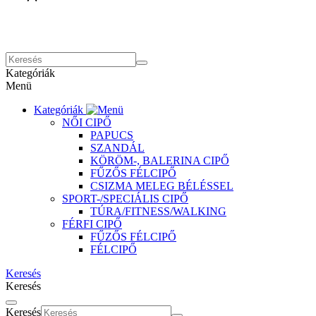
Kategóriák
Menü
Kategóriák
NŐI CIPŐ
PAPUCS
SZANDÁL
KÖRÖM-, BALERINA CIPŐ
FŰZŐS FÉLCIPŐ
CSIZMA MELEG BÉLÉSSEL
SPORT-/SPECIÁLIS CIPŐ
TÚRA/FITNESS/WALKING
FÉRFI CIPŐ
FŰZŐS FÉLCIPŐ
FÉLCIPŐ
Keresés
Keresés
Keresés