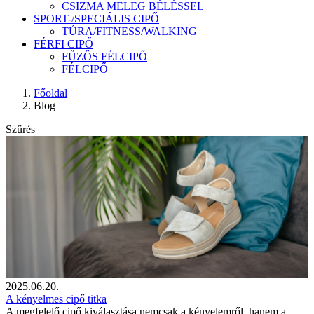
CSIZMA MELEG BÉLÉSSEL
SPORT-/SPECIÁLIS CIPŐ
TÚRA/FITNESS/WALKING
FÉRFI CIPŐ
FŰZŐS FÉLCIPŐ
FÉLCIPŐ
Főoldal
Blog
Szűrés
2025.06.20.
A kényelmes cipő titka
A megfelelő cipő kiválasztása nemcsak a kényelemről, hanem a