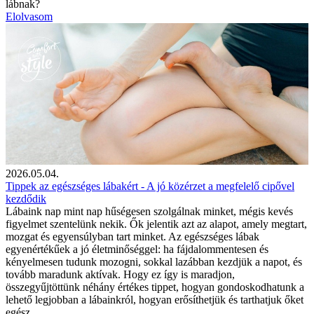
lábnak?
Elolvasom
2026.05.04.
Tippek az egészséges lábakért - A jó közérzet a megfelelő cipővel
kezdődik
Lábaink nap mint nap hűségesen szolgálnak minket, mégis kevés
figyelmet szentelünk nekik. Ők jelentik azt az alapot, amely megtart,
mozgat és egyensúlyban tart minket. Az egészséges lábak
egyenértékűek a jó életminőséggel: ha fájdalommentesen és
kényelmesen tudunk mozogni, sokkal lazábban kezdjük a napot, és
tovább maradunk aktívak. Hogy ez így is maradjon,
összegyűjtöttünk néhány értékes tippet, hogyan gondoskodhatunk a
lehető legjobban a lábainkról, hogyan erősíthetjük és tarthatjuk őket
egész