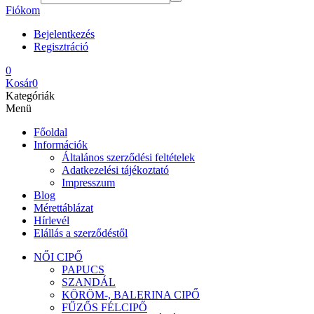
Fiókom
Bejelentkezés
Regisztráció
0
Kosár
0
Kategóriák
Menü
Főoldal
Információk
Általános szerződési feltételek
Adatkezelési tájékoztató
Impresszum
Blog
Mérettáblázat
Hírlevél
Elállás a szerződéstől
NŐI CIPŐ
PAPUCS
SZANDÁL
KÖRÖM-, BALERINA CIPŐ
FŰZŐS FÉLCIPŐ