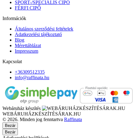
SPORT-/SPECIÁLIS CIPŐ
FÉRFI CIPŐ
Információk
Általános szerződési feltételek
Adatkezelési tájékoztató
Blog
Mérettáblázat
Impresszum
Kapcsolat
+36309512335
info@raffinata.hu
Webáruház készítés
WEBÁRUHÁZKÉSZÍTÉSÁRAK.HU
© 2026. Minden jog fenntartva
Raffinata
Bezár
Bezár
Adatkezelési beállítások