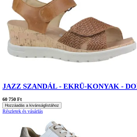
JAZZ SZANDÁL - EKRÜ-KONYAK - 
60 750 Ft
Hozzáadás a kivánságlistához
Részletek és vásárlás