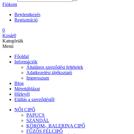
Fiókom
Bejelentkezés
Regisztráció
0
Kosár
0
Kategóriák
Menü
Főoldal
Információk
Általános szerződési feltételek
Adatkezelési tájékoztató
Impresszum
Blog
Mérettáblázat
Hírlevél
Elállás a szerződéstől
NŐI CIPŐ
PAPUCS
SZANDÁL
KÖRÖM-, BALERINA CIPŐ
FŰZŐS FÉLCIPŐ