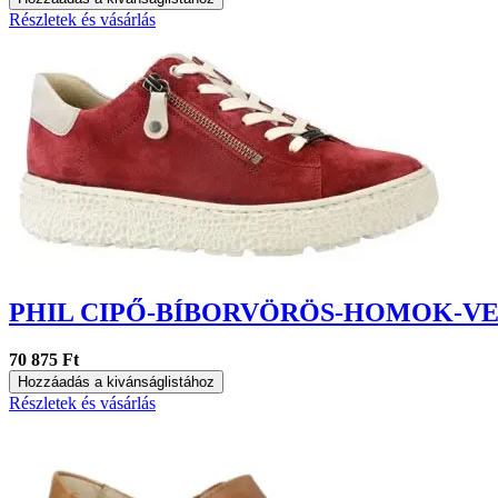
Részletek és vásárlás
PHIL CIPŐ-BÍBORVÖRÖS-HOMOK-V
70 875 Ft
Hozzáadás a kivánságlistához
Részletek és vásárlás