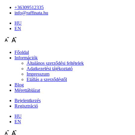
+36309512335
info@raffinata.hu
HU
EN
Főoldal
Információk
Általános szerződési feltételek
Adatkezelési tájékoztató
Impresszum
Elállás a szerződéstől
Blog
Mérettáblázat
Bejelentkezés
Regisztráció
HU
EN