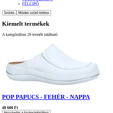
FÉLCIPŐ
Szűrés
Minden szűrő törlése
Kiemelt termékek
A kategóriában
26
termék található
POP PAPUCS - FEHÉR - NAPPA
48 600 Ft
Hozzáadás a kivánságlistához