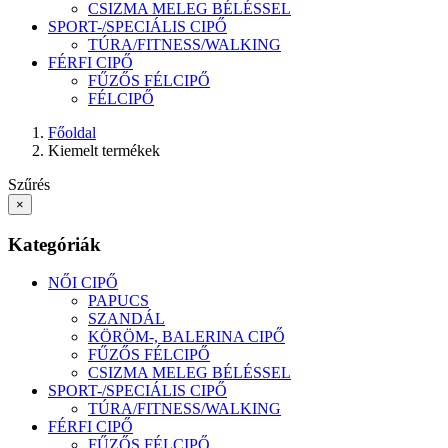
CSIZMA MELEG BÉLÉSSEL
SPORT-/SPECIÁLIS CIPŐ
TÚRA/FITNESS/WALKING
FÉRFI CIPŐ
FŰZŐS FÉLCIPŐ
FÉLCIPŐ
Főoldal
Kiemelt termékek
Szűrés
×
Kategóriák
NŐI CIPŐ
PAPUCS
SZANDÁL
KÖRÖM-, BALERINA CIPŐ
FŰZŐS FÉLCIPŐ
CSIZMA MELEG BÉLÉSSEL
SPORT-/SPECIÁLIS CIPŐ
TÚRA/FITNESS/WALKING
FÉRFI CIPŐ
FŰZŐS FÉLCIPŐ