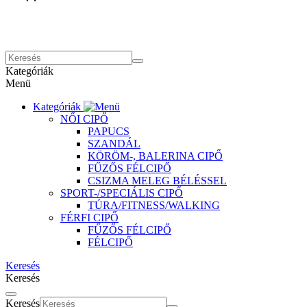
Kategóriák
Menü
Kategóriák
NŐI CIPŐ
PAPUCS
SZANDÁL
KÖRÖM-, BALERINA CIPŐ
FŰZŐS FÉLCIPŐ
CSIZMA MELEG BÉLÉSSEL
SPORT-/SPECIÁLIS CIPŐ
TÚRA/FITNESS/WALKING
FÉRFI CIPŐ
FŰZŐS FÉLCIPŐ
FÉLCIPŐ
Keresés
Keresés
Keresés