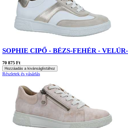
SOPHIE CIPŐ - BÉZS-FEHÉR - VELÚR
70 875 Ft
Hozzáadás a kivánságlistához
Részletek és vásárlás